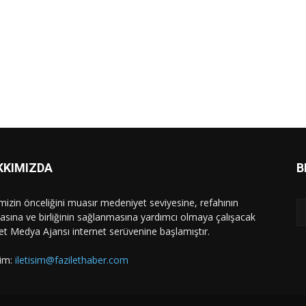
KKIMIZDA
B
mizin önceliğini muasır medeniyet seviyesine, refahının
asına ve birliğinin sağlanmasına yardımcı olmaya çalışacak
let Medya Ajansı internet serüvenine başlamıştır.
şim:
iletisim@fazilethaber.com