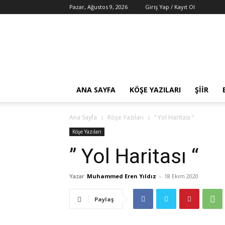
Pazar, Ağustos 9, 2026
Giriş Yap / Kayıt Ol
Fazilet
Medya
Ajansı
ANA SAYFA
KÖŞE YAZILARI
ŞIIR
Ana Sayfa
Köşe Yazıları
” Yol Haritası “
Köşe Yazıları
” Yol Haritası “
Yazar
Muhammed Eren Yıldız
-
18 Ekim 2020
Paylaş