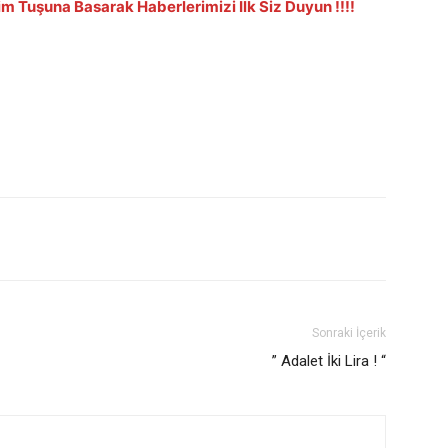
im Tuşuna Basarak Haberlerimizi İlk Siz Duyun !!!!
Sonraki İçerik
” Adalet İki Lira ! “