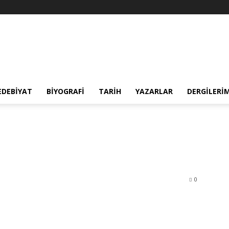
EDEBIYAT
BIYOGRAFI
TARIH
YAZARLAR
DERGILERI
0