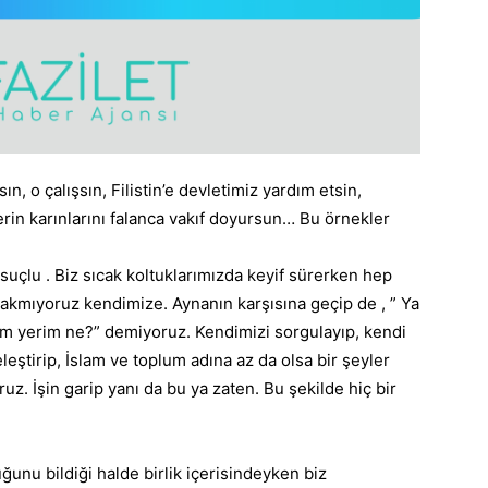
n, o çalışsın, Filistin’e devletimiz yardım etsin,
erin karınlarını falanca vakıf doyursun… Bu örnekler
uçlu . Biz sıcak koltuklarımızda keyif sürerken hep
bakmıyoruz kendimize. Aynanın karşısına geçip de , ” Ya
im yerim ne?” demiyoruz. Kendimizi sorgulayıp, kendi
leştirip, İslam ve toplum adına az da olsa bir şeyler
uz. İşin garip yanı da bu ya zaten. Bu şekilde hiç bir
uğunu bildiği halde birlik içerisindeyken biz