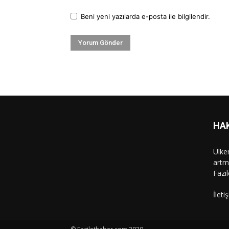
Beni yeni yazılarda e-posta ile bilgilendir.
HA
Ülke
artm
Fazi
İleti