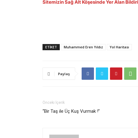
Sitemizin Sağ Alt Köşesinde Yer Alan Bildir
ETIKET
Muhammed Eren Yıldız
Yol Haritası
Paylaş
Önceki İçerik
“Bir Taş ile Üç Kuş Vurmak !”