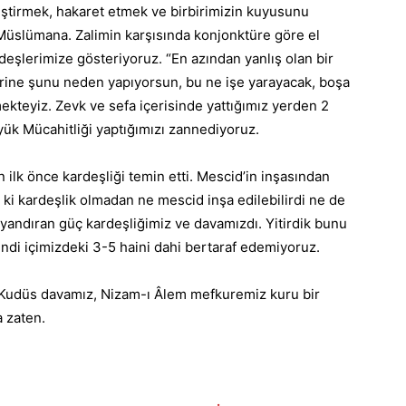
leştirmek, hakaret etmek ve birbirimizin kuyusunu
Müslümana. Zalimin karşısında konjonktüre göre el
şlerimize gösteriyoruz. “En azından yanlış olan bir
yerine şunu neden yapıyorsun, bu ne işe yarayacak, boşa
mekteyiz. Zevk ve sefa içerisinde yattığımız yerden 2
ük Mücahitliği yaptığımızı zannediyoruz.
 ilk önce kardeşliği temin etti. Mescid’in inşasından
 ki kardeşlik olmadan ne mescid inşa edilebilirdi ne de
dayandıran güç kardeşliğimiz ve davamızdı. Yitirdik bunu
endi içimizdeki 3-5 haini dahi bertaraf edemiyoruz.
 Kudüs davamız, Nizam-ı Âlem mefkuremiz kuru bir
 zaten.