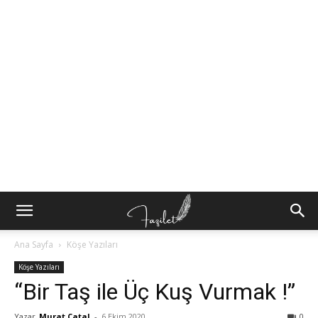
Ana Sayfa
Köşe Yazıları
Köşe Yazıları
“Bir Taş ile Üç Kuş Vurmak !”
Yazar
Murat Çatal
-
6 Ekim 2020
0