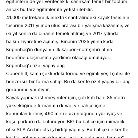
eğitimlere de yer verilecek ki sanırsam temiz bir toplum
ancak bu tarz eğitimler ile yetiştirilebilir.
41.000 metrekarelik elektrik santralindeki kayak tesisinin
tasarımı 2011 yılında uluslararası bir yarışma kazanmış ve
iki yıl sonra da binanın temeli atılmış ve 2017 yılında
halkın ziyaretine açılmış. Binanın 2025 yılına kadar
Kopenhag’ın dünyanın ilk karbon-nötr şehri olma
hedefine ulaşmasına yardımcı olacağı umuluyor.
Kopenhag’a özel yapay dağ
Copenhill, kama şeklindeki formu ve eğimli yeşil çatısı ile
benzersiz bir forma sahip. Bu da kente özel yapay bir dağ
görünümü yaratıyor.
Kayak yapmak istemeyenler için; çatı katı barı, 85 metre
yüksekliğinde tırmanma duvarı ve bahçe içine
konumlandırılmış 490 metre uzunluğunda yürüyüş ve
koşu parkuru da bulunuyor. BIG bu bahçe için mimarlık
ofisi SLA Architects iş birliği yapmış. Bu bahçe ile kentte
kuşlar, arılar ve çiçekler için “yaşam dolu yeşil bir cep”