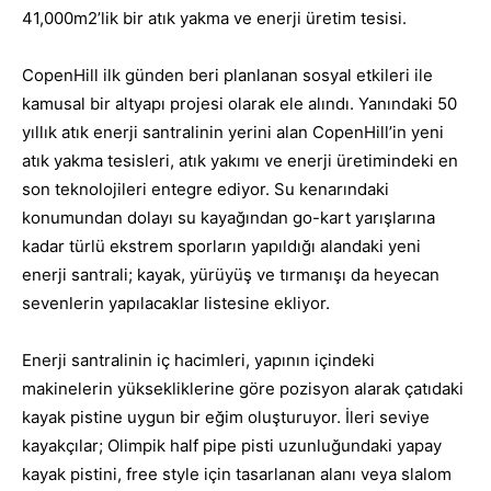
41,000m2’lik bir atık yakma ve enerji üretim tesisi.
CopenHill ilk günden beri planlanan sosyal etkileri ile
kamusal bir altyapı projesi olarak ele alındı. Yanındaki 50
yıllık atık enerji santralinin yerini alan CopenHill’in yeni
atık yakma tesisleri, atık yakımı ve enerji üretimindeki en
son teknolojileri entegre ediyor. Su kenarındaki
konumundan dolayı su kayağından go-kart yarışlarına
kadar türlü ekstrem sporların yapıldığı alandaki yeni
enerji santrali; kayak, yürüyüş ve tırmanışı da heyecan
sevenlerin yapılacaklar listesine ekliyor.
Enerji santralinin iç hacimleri, yapının içindeki
makinelerin yüksekliklerine göre pozisyon alarak çatıdaki
kayak pistine uygun bir eğim oluşturuyor. İleri seviye
kayakçılar; Olimpik half pipe pisti uzunluğundaki yapay
kayak pistini, free style için tasarlanan alanı veya slalom