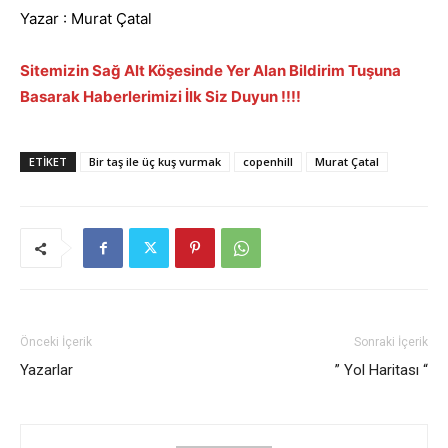
Yazar : Murat Çatal
Sitemizin Sağ Alt Köşesinde Yer Alan Bildirim Tuşuna
Basarak Haberlerimizi İlk Siz Duyun !!!!
ETIKET
Bir taş ile üç kuş vurmak
copenhill
Murat Çatal
Önceki İçerik
Sonraki İçerik
Yazarlar
” Yol Haritası “