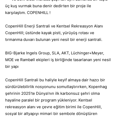
üç kuş vurmak buna denir dedirten bir proje ile
karşılaştım. COPENHILL !
CopenHill Enerji Santrali ve Kentsel Rekreasyon Alanı
CopenHill; üstünde kayak pisti, yürüyüş rotası ve
tırmanma duvarı bulunan yeni nesil bir enerji santrali.
BIG-Bjarke Ingels Group, SLA, AKT, Lüchinger+Meyer,
MOE ve Rambøll ekipleri iş birliğinde tasarlanan yeni nesil
bir yapı
CopenHill Santrali bu haliyle keyif almaya dair hazcı bir
sürdürülebilirlik nosyonunu somutlaştırırken, Kopenhag
şehrinin 2025’te Dünya’nın ilk karbonsuz şehri olma
hayaline paralel bir program yükleniyor. Kentsel
rekreasyon alanı ve çevre eğitim birimi ile CopenHill,
sosyal bir altyapıyı mimari bir sembole dönüştüren