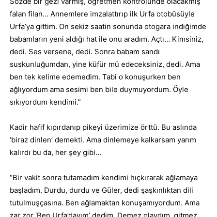
Sözde bir gezi varmış, öğretmen kontrolünde olacakmış
falan filan… Annemlere imzalattırıp ilk Urfa otobüsüyle
Urfa’ya gittim. On sekiz saatin sonunda otogara indiğimde
babamların yeni aldığı hat ile onu aradım. Açtı… Kimsiniz,
dedi. Ses versene, dedi. Sonra babam sandı
suskunluğumdan, yine küfür mü edeceksiniz, dedi. Ama
ben tek kelime edemedim. Tabi o konuşurken ben
ağlıyordum ama sesimi ben bile duymuyordum. Öyle
sıkıyordum kendimi.”
Kadir hafif kıpırdanıp pikeyi üzerimize örttü. Bu aslında
‘biraz dinlen’ demekti. Ama dinlemeye kalkarsam yarım
kalırdı bu da, her şey gibi…
“Bir vakit sonra tutamadım kendimi hıçkırarak ağlamaya
başladım. Durdu, durdu ve Güler, dedi şaşkınlıktan dili
tutulmuşçasına. Ben ağlamaktan konuşamıyordum. Ama
zar zor ‘Ben Urfa’dayım’ dedim. Demez olaydım, gitmez