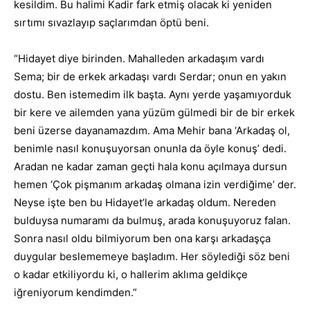
kesildim. Bu halimi Kadir fark etmiş olacak ki yeniden
sırtımı sıvazlayıp saçlarımdan öptü beni.
“Hidayet diye birinden. Mahalleden arkadaşım vardı
Sema; bir de erkek arkadaşı vardı Serdar; onun en yakın
dostu. Ben istemedim ilk başta. Aynı yerde yaşamıyorduk
bir kere ve ailemden yana yüzüm gülmedi bir de bir erkek
beni üzerse dayanamazdım. Ama Mehir bana ‘Arkadaş ol,
benimle nasıl konuşuyorsan onunla da öyle konuş’ dedi.
Aradan ne kadar zaman geçti hala konu açılmaya dursun
hemen ‘Çok pişmanım arkadaş olmana izin verdiğime’ der.
Neyse işte ben bu Hidayet’le arkadaş oldum. Nereden
bulduysa numaramı da bulmuş, arada konuşuyoruz falan.
Sonra nasıl oldu bilmiyorum ben ona karşı arkadaşça
duygular beslememeye başladım. Her söylediği söz beni
o kadar etkiliyordu ki, o hallerim aklıma geldikçe
iğreniyorum kendimden.”