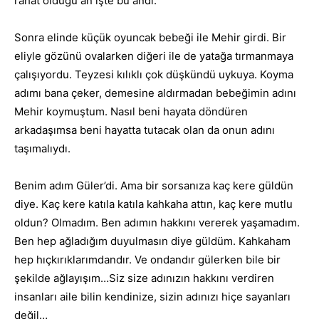
rahat olduğu an işte bu andı.
Sonra elinde küçük oyuncak bebeği ile Mehir girdi. Bir
eliyle gözünü ovalarken diğeri ile de yatağa tırmanmaya
çalışıyordu. Teyzesi kılıklı çok düşkündü uykuya. Koyma
adımı bana çeker, demesine aldırmadan bebeğimin adını
Mehir koymuştum. Nasıl beni hayata döndüren
arkadaşımsa beni hayatta tutacak olan da onun adını
taşımalıydı.
Benim adım Güler’di. Ama bir sorsanıza kaç kere güldün
diye. Kaç kere katıla katıla kahkaha attın, kaç kere mutlu
oldun? Olmadım. Ben adımın hakkını vererek yaşamadım.
Ben hep ağladığım duyulmasın diye güldüm. Kahkaham
hep hıçkırıklarımdandır. Ve ondandır gülerken bile bir
şekilde ağlayışım…Siz size adınızın hakkını verdiren
insanları aile bilin kendinize, sizin adınızı hiçe sayanları
değil…