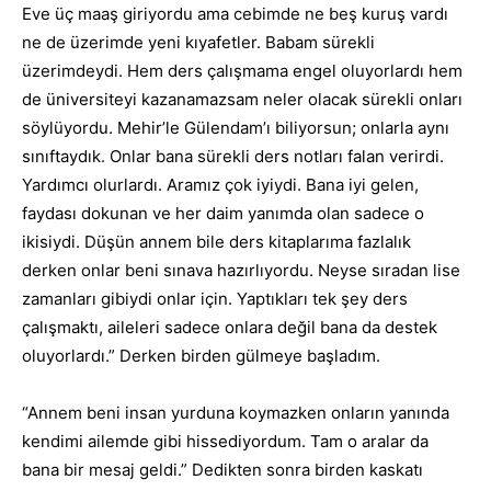
Eve üç maaş giriyordu ama cebimde ne beş kuruş vardı
ne de üzerimde yeni kıyafetler. Babam sürekli
üzerimdeydi. Hem ders çalışmama engel oluyorlardı hem
de üniversiteyi kazanamazsam neler olacak sürekli onları
söylüyordu. Mehir’le Gülendam’ı biliyorsun; onlarla aynı
sınıftaydık. Onlar bana sürekli ders notları falan verirdi.
Yardımcı olurlardı. Aramız çok iyiydi. Bana iyi gelen,
faydası dokunan ve her daim yanımda olan sadece o
ikisiydi. Düşün annem bile ders kitaplarıma fazlalık
derken onlar beni sınava hazırlıyordu. Neyse sıradan lise
zamanları gibiydi onlar için. Yaptıkları tek şey ders
çalışmaktı, aileleri sadece onlara değil bana da destek
oluyorlardı.” Derken birden gülmeye başladım.
“Annem beni insan yurduna koymazken onların yanında
kendimi ailemde gibi hissediyordum. Tam o aralar da
bana bir mesaj geldi.” Dedikten sonra birden kaskatı