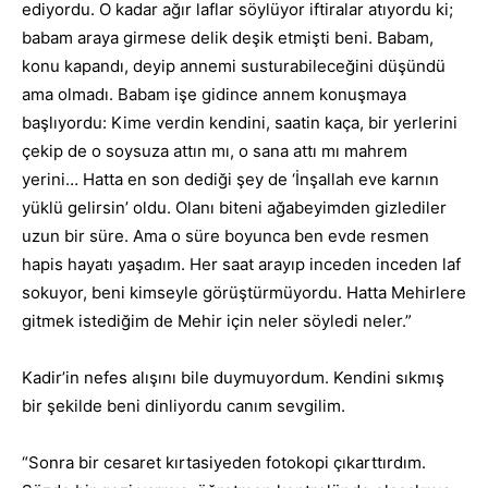
ediyordu. O kadar ağır laflar söylüyor iftiralar atıyordu ki;
babam araya girmese delik deşik etmişti beni. Babam,
konu kapandı, deyip annemi susturabileceğini düşündü
ama olmadı. Babam işe gidince annem konuşmaya
başlıyordu: Kime verdin kendini, saatin kaça, bir yerlerini
çekip de o soysuza attın mı, o sana attı mı mahrem
yerini… Hatta en son dediği şey de ‘İnşallah eve karnın
yüklü gelirsin’ oldu. Olanı biteni ağabeyimden gizlediler
uzun bir süre. Ama o süre boyunca ben evde resmen
hapis hayatı yaşadım. Her saat arayıp inceden inceden laf
sokuyor, beni kimseyle görüştürmüyordu. Hatta Mehirlere
gitmek istediğim de Mehir için neler söyledi neler.”
Kadir’in nefes alışını bile duymuyordum. Kendini sıkmış
bir şekilde beni dinliyordu canım sevgilim.
“Sonra bir cesaret kırtasiyeden fotokopi çıkarttırdım.