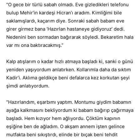
“O gece bir türlü sabah olmadı. Eve gizledikleri telefonu
bulup Mehir’in kardeşi Hicran’ı aradım. Kimliğimi bile
saklamışlardı, kaçarım diye. Sonraki sabah babam eve
girer girmez bana ‘Hazırlan hastaneye gidiyoruz’ dedi.
Nedenini ben sormadan bağırarak söyledi. Bekaretim hala
var mı ona baktıracakmış.”
Kalp atışlarım o kadar hızlı atmaya başladı ki, sanki o günü
yeniden yaşıyordum anlatırken. Kollarımla daha da sıktım
Kadir’i. Aklıma geldikçe beni defalarca kez korkutan şeyi
şimdi anlatıyordum.
“Hazırlandım, eşarbımı yaptım. Montumu giydim babamın
ayağa kalkmasını bekliyordum ki babam bağırıp çağırmaya
başladı. Hem kızıyor hem ağlıyordu. Çöktüm kapının
eşiğine ben de ağladım. O akşam annem işten gelince
mutfakta beni sıkıştırdı, elinde bir bıçak beni tehdit