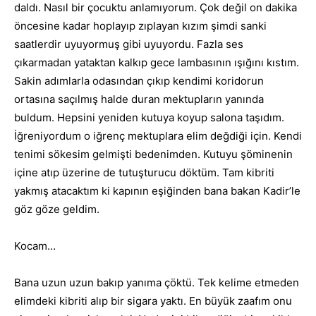
daldı. Nasıl bir çocuktu anlamıyorum. Çok değil on dakika
öncesine kadar hoplayıp zıplayan kızım şimdi sanki
saatlerdir uyuyormuş gibi uyuyordu. Fazla ses
çıkarmadan yataktan kalkıp gece lambasının ışığını kıstım.
Sakin adımlarla odasından çıkıp kendimi koridorun
ortasına saçılmış halde duran mektupların yanında
buldum. Hepsini yeniden kutuya koyup salona taşıdım.
İğreniyordum o iğrenç mektuplara elim değdiği için. Kendi
tenimi sökesim gelmişti bedenimden. Kutuyu şöminenin
içine atıp üzerine de tutuşturucu döktüm. Tam kibriti
yakmış atacaktım ki kapının eşiğinden bana bakan Kadir’le
göz göze geldim.
Kocam…
Bana uzun uzun bakıp yanıma çöktü. Tek kelime etmeden
elimdeki kibriti alıp bir sigara yaktı. En büyük zaafım onu