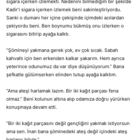
sigara içerken izlemekti. Nedenini bilmediğim bir şekilde
Kadir’i sigara içerken izlemek beni sakinleştiriyordu.
Sanki o dumanı her içine çekişinde içimdeki acılardan
çekiyordu beni. Ben boynumu bükmüş onu izlerken o
sigarasını bitirip ayağa kalktı.
“Şömineyi yakmana gerek yok, ev çok sıcak. Sabah
kahvaltı için ben erkenden kalkar yakarım. Hem ayrıca
yeterince odunumuz da var diye düşünüyorum.” Bana
şefkatle gülümserken elinden tutup ayağa kalktım.
“Ama ateşi harlamak lazım. Bir iki kağıt parçası fena
olmaz.” Beni kolunun altına alıp odamıza doğru yürürken
konuşmaya devam etti.
“Bir iki kağıt parçasını değil gençliğini yakmak istiyorsun
ama sen. İnan bana şöminedeki ateş değil içindeki ateş
harlanır böyle.”