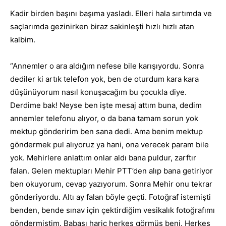
Kadir birden başını başıma yasladı. Elleri hala sırtımda ve
saçlarımda gezinirken biraz sakinleşti hızlı hızlı atan
kalbim.
“Annemler o ara aldığım nefese bile karışıyordu. Sonra
dediler ki artık telefon yok, ben de oturdum kara kara
düşünüyorum nasıl konuşacağım bu çocukla diye.
Derdime bak! Neyse ben işte mesaj attım buna, dedim
annemler telefonu alıyor, o da bana tamam sorun yok
mektup gönderirim ben sana dedi. Ama benim mektup
göndermek pul alıyoruz ya hani, ona verecek param bile
yok. Mehirlere anlattım onlar aldı bana puldur, zarftır
falan. Gelen mektupları Mehir PTT’den alıp bana getiriyor
ben okuyorum, cevap yazıyorum. Sonra Mehir onu tekrar
gönderiyordu. Altı ay falan böyle geçti. Fotoğraf istemişti
benden, bende sınav için çektirdiğim vesikalık fotoğrafımı
göndermiştim. Babası hariç herkes görmüş beni. Herkes