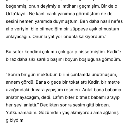
beğenmiş, onun deyimiyle imtihanı geçmişim. Bir de o
Urfa’daydı. Ne kanlı canlı yanımda görmüştüm ne de
sesini hemen yanımda duymuştum. Ben daha nasıl nefes
alıp verişini bile bilmediğim bir züppeye aşık olmuştum
anlayacağın. Onunla yatıyor onunla kalkıyordum.”
Bu sefer kendimi çok mu çok garip hissetmiştim. Kadir’e
biraz daha sıkı sarılıp başımı boyun boşluğuna gömdüm.
“Sonra bir gün mektubun birini çantamda unutmuşum,
annem gördü. Bana o gece bir tokat attı Kadir, bir metre
uzağımdaki duvara yapıştım resmen. Anlat bana babama
anlatmayacağım, dedi. Lafım biter bitmez babamı arayıp
her şeyi anlattı.” Dedikten sonra sesim gitti birden.
Yutkunamadım. Gözümden yaş akmıyordu ama ağlamış
gibiydim.