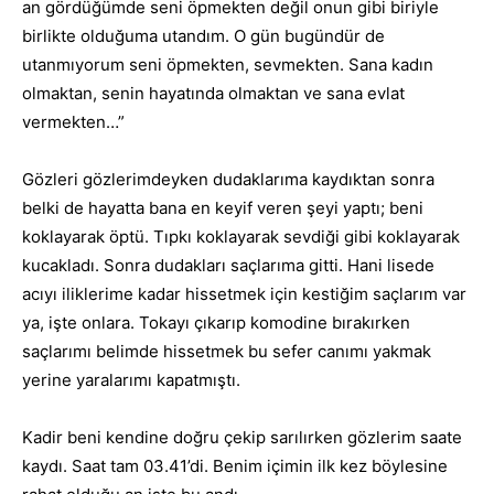
an gördüğümde seni öpmekten değil onun gibi biriyle
birlikte olduğuma utandım. O gün bugündür de
utanmıyorum seni öpmekten, sevmekten. Sana kadın
olmaktan, senin hayatında olmaktan ve sana evlat
vermekten…”
Gözleri gözlerimdeyken dudaklarıma kaydıktan sonra
belki de hayatta bana en keyif veren şeyi yaptı; beni
koklayarak öptü. Tıpkı koklayarak sevdiği gibi koklayarak
kucakladı. Sonra dudakları saçlarıma gitti. Hani lisede
acıyı iliklerime kadar hissetmek için kestiğim saçlarım var
ya, işte onlara. Tokayı çıkarıp komodine bırakırken
saçlarımı belimde hissetmek bu sefer canımı yakmak
yerine yaralarımı kapatmıştı.
Kadir beni kendine doğru çekip sarılırken gözlerim saate
kaydı. Saat tam 03.41’di. Benim içimin ilk kez böylesine