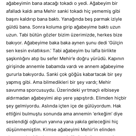
ağabeyimin bana atacağı tokadı o yedi. Ağabeyim bir
afalladı kaldı ama Mehir sanki tokadı hiç yememiş gibi
başını kaldırıp bana baktı. Yanağında beş parmak iziyle
güldü bana. Sonra koluma girip ağabeyime baktı uzun
uzun. Tabi bütün gözler bizim üzerimizde, herkes bize
bakıyor. Ağabeyime baka baka aynen şunu dedi ‘Gülçin
sen kesin evlatlıksın.’ Tabi ağabeyim bu lafla birlikte
şaşkınlığını atıp bu sefer Mehir’e doğru yürüdü. Kapının
girişinde annemle babamda vardı ve annem ağabeyime
gururla bakıyordu. Sanki çok göğüs kabartacak bir şey
yapmış gibi. Ama bilmedikleri bir şey vardı; Mehir
savunma sporcusuydu. Üzerindeki yırtmaçlı elbiseye
aldırmadan ağabeyimi alıp yere yapıştırdı. Elimden hiçbir
şey gelmiyordu. Aslında içten içe de gülüyordum. Hak
ettiğini bulmuştu sonunda ama annemin ‘erkeğim’ diye
seslendiği oğlunun yanına yana yakıla geleceğini hiç
düşünmemiştim. Kimse ağabeyimi Mehir’in elinden