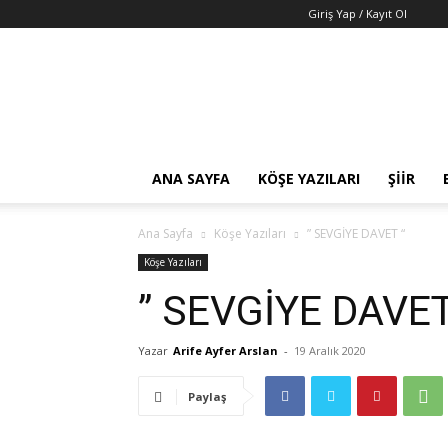
Giriş Yap / Kayıt Ol
Fazilet
Medya
Ajansı
ANA SAYFA
KÖŞE YAZILARI
ŞIIR
Ana Sayfa
Köşe Yazıları
” SEVGİYE DAVET “
Köşe Yazıları
” SEVGİYE DAVET
Yazar
Arife Ayfer Arslan
-
19 Aralık 2020
Paylaş