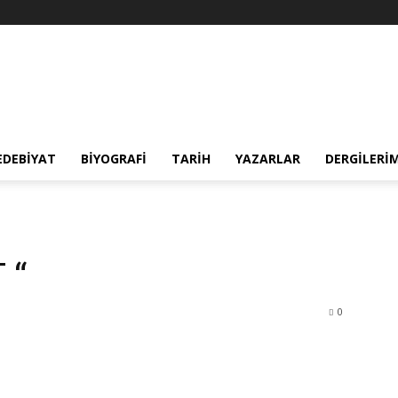
EDEBIYAT
BIYOGRAFI
TARIH
YAZARLAR
DERGILERI
 “
0