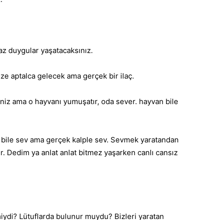
amaz duygular yaşatacaksınız.
ize aptalca gelecek ama gerçek bir ilaç.
iniz ama o hayvanı yumuşatır, oda sever. hayvan bile
ı bile sev ama gerçek kalple sev. Sevmek yaratandan
r. Dedim ya anlat anlat bitmez yaşarken canlı cansız
iydi? Lütuflarda bulunur muydu? Bizleri yaratan