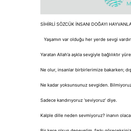
SİHİRLİ SÖZCÜK İNSANI DOĞAYI HAYVANLA
Yaşamın var olduğu her yerde sevgi vardır.
Yaratan Allah’a aşkla sevgiyle bağlılıktır yü
Ne olur, insanlar birbirlerimize bakarken; 
Ne kadar yoksunsunuz sevgiden. Bilmiyoruz se
Sadece kandırıyoruz ‘seviyoruz’ diye.
Kalple dille neden sevmiyoruz? inanın olacak
Bir kere olsun deneyelim, farkı göreceksiniz