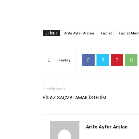
ETIKET
Arife Ayfer Arslan
Fazilet
Fazilet Med
Paylaş
Önceki İçerik
BİRAZ SAÇMALAMAK İSTEDİM
Arife Ayfer Arslan