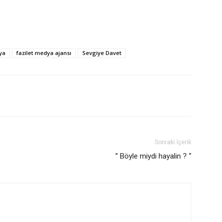
ya
fazilet medya ajansı
Sevgiye Davet
Sonraki İçerik
” Böyle miydi hayalin ? “