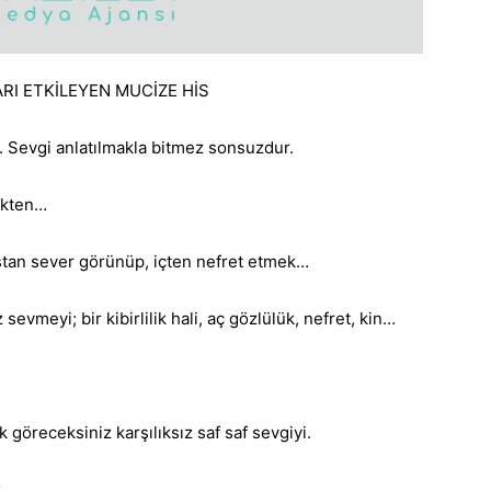
RI ETKİLEYEN MUCİZE HİS
 Sevgi anlatılmakla bitmez sonsuzdur.
rekten…
dıştan sever görünüp, içten nefret etmek…
vmeyi; bir kibirlilik hali, aç gözlülük, nefret, kin…
 göreceksiniz karşılıksız saf saf sevgiyi.
.