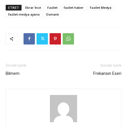
ETIKET
Ebrar İnce
Fazilet
fazilet haber
Fazilet Medya
fazilet medya ajansı
Osmanlı
Önceki İçerik
Sonraki İçerik
Bilmem
Frekansın Eseri