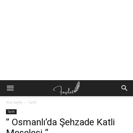
Ana Sayfa
Tarih
Tarih
” Osmanlı’da Şehzade Katli
Meselesi “