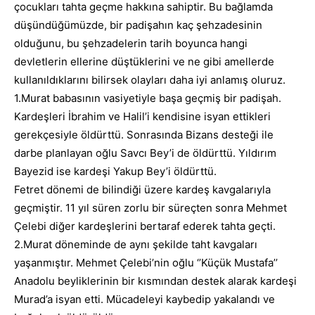
çocukları tahta geçme hakkına sahiptir. Bu bağlamda
düşündüğümüzde, bir padişahın kaç şehzadesinin
olduğunu, bu şehzadelerin tarih boyunca hangi
devletlerin ellerine düştüklerini ve ne gibi amellerde
kullanıldıklarını bilirsek olayları daha iyi anlamış oluruz.
1.Murat babasının vasiyetiyle başa geçmiş bir padişah.
Kardeşleri İbrahim ve Halil’i kendisine isyan ettikleri
gerekçesiyle öldürttü. Sonrasında Bizans desteği ile
darbe planlayan oğlu Savcı Bey’i de öldürttü. Yıldırım
Bayezid ise kardeşi Yakup Bey’i öldürttü.
Fetret dönemi de bilindiği üzere kardeş kavgalarıyla
geçmiştir. 11 yıl süren zorlu bir süreçten sonra Mehmet
Çelebi diğer kardeşlerini bertaraf ederek tahta geçti.
2.Murat döneminde de aynı şekilde taht kavgaları
yaşanmıştır. Mehmet Çelebi’nin oğlu ‘’Küçük Mustafa’’
Anadolu beyliklerinin bir kısmından destek alarak kardeşi
Murad’a isyan etti. Mücadeleyi kaybedip yakalandı ve