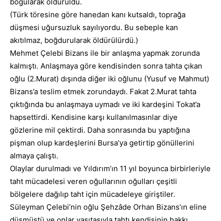
boğularak öldürüldü.
(Türk töresine göre hanedan kanı kutsaldı, toprağa
düşmesi uğursuzluk sayılıyordu. Bu sebeple kan
akıtılmaz, boğdurularak öldürülürdü.)
Mehmet Çelebi Bizans ile bir anlaşma yapmak zorunda
kalmıştı. Anlaşmaya göre kendisinden sonra tahta çıkan
oğlu (2.Murat) dışında diğer iki oğlunu (Yusuf ve Mahmut)
Bizans’a teslim etmek zorundaydı. Fakat 2.Murat tahta
çıktığında bu anlaşmaya uymadı ve iki kardeşini Tokat’a
hapsettirdi. Kendisine karşı kullanılmasınlar diye
gözlerine mil çektirdi. Daha sonrasında bu yaptığına
pişman olup kardeşlerini Bursa’ya getirtip gönüllerini
almaya çalıştı.
Olaylar durulmadı ve Yıldırım’ın 11 yıl boyunca birbirleriyle
taht mücadelesi veren oğullarının oğulları çeşitli
bölgelere dağılıp taht için mücadeleye giriştiler.
Süleyman Çelebi’nin oğlu Şehzâde Orhan Bizans’ın eline
düşmüştü ve onlar vasıtasıyla tahtı kendisinin hakkı