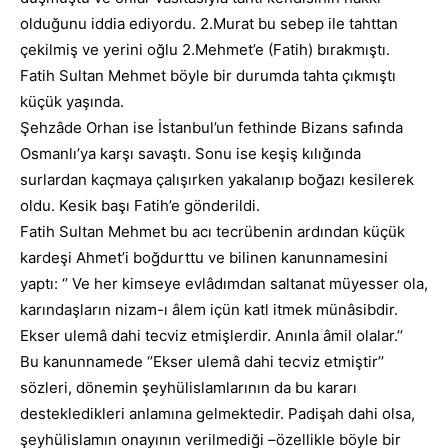
olduğunu iddia ediyordu. 2.Murat bu sebep ile tahttan
çekilmiş ve yerini oğlu 2.Mehmet’e (Fatih) bırakmıştı.
Fatih Sultan Mehmet böyle bir durumda tahta çıkmıştı
küçük yaşında.
Şehzâde Orhan ise İstanbul’un fethinde Bizans safında
Osmanlı’ya karşı savaştı. Sonu ise keşiş kılığında
surlardan kaçmaya çalışırken yakalanıp boğazı kesilerek
oldu. Kesik başı Fatih’e gönderildi.
Fatih Sultan Mehmet bu acı tecrübenin ardından küçük
kardeşi Ahmet’i boğdurttu ve bilinen kanunnamesini
yaptı: ‘’ Ve her kimseye evlâdımdan saltanat müyesser ola,
karındaşların nizam-ı âlem içün katl itmek münâsibdir.
Ekser ulemâ dahi tecviz etmişlerdir. Anınla âmil olalar.’’
Bu kanunnamede ‘’Ekser ulemâ dahi tecviz etmiştir’’
sözleri, dönemin şeyhülislamlarının da bu kararı
destekledikleri anlamına gelmektedir. Padişah dahi olsa,
şeyhülislamın onayının verilmediği –özellikle böyle bir