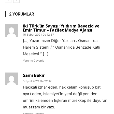
2 YORUMLAR
İki Türk’ün Savaşı: Yıldırım Bayezid ve
Emir Timur – Fazilet Medya Ajansı
15 Şubat 2021 De 12:57
[…] Yazarımızın Diğer Yazıları : Osmanlı’da
Harem Sistemi / ” Osmanlı’da Şehzade Katli
Meselesi “ […]
Yorumu Cevapla
Sami Bakır
5 Eylül 2021 De 22:17
Hakikati izhar eden, hak kelam konuşup batılı
ayırt eden, İslamiyet’in yeni değil yeniden
emrini kalemden fışkıran mürekkep ile duyuran
muazzam bir yazı.
Yorumu Cevapla