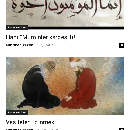
Köşe Yazıları
Hani ”Müminler kardeş”ti!
Mihriban keklik
-
13 Şubat 2021
0
Köşe Yazıları
Vesileler Edinmek
Mihriban keklik
-
30 Aralık 2020