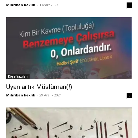
Mihriban keklik
-
1 Mart 2023
0
Köşe Yazıları
Uyan artık Müslüman(!)
Mihriban keklik
-
29 Aralık 2021
0