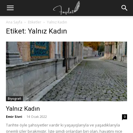
Ana Sayfa
Etiketler
Yalnız Kadın
Etiket: Yalnız Kadın
Biyografi
Yalnız Kadın
Emir Sivri
-
14 Ocak 2022
0
Tarihte öyle şahsiyetler vardır ki yaşayışlarıyla ve yaşadıklarıyla
önemli izler bırakmıştır. İşte şimdi onlardan biri olan, hayatını nice