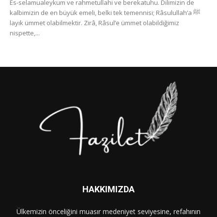
Es-selamualeykum ve rahmetullahi ve berekatuhu. Dilimizin de
kalbimizin de en büyük emeli, belki tek temennisi; Râsulullah’a ﷺ
layık ümmet olabilmektir. Zirâ, Râsul’e ümmet olabildiğimiz
nispette,...
HAKKIMIZDA
Ülkemizin önceliğini muasır medeniyet seviyesine, refahının