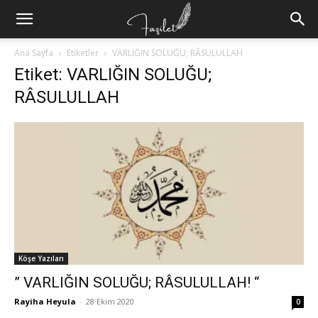
Ana Sayfa
Etiketler
VARLIĞIN SOLUĞU; RÂSULULLAH
Etiket: VARLIĞIN SOLUĞU;
RÂSULULLAH
Köşe Yazıları
” VARLIĞIN SOLUĞU; RÂSULULLAH! “
Rayiha Heyula
-
28 Ekim 2020
0