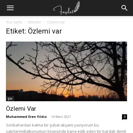
Ana Sayfa
Etiketler
Özlemi var
Etiket: Özlemi var
Şiir
Özlemi Var
Muhammed Eren Yıldız
-
14 Mart 2021
0
Sonbahardan kalma bir şubat akşamı yazıyorum bu
satırlarımıBalkonumun köşesinde bana eşlik eden bir bardak demli