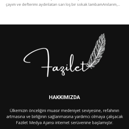
çayım ve defterimi aydınlatan sarı loş bir sokak lambamAnılarım,...
HAKKIMIZDA
Ülkemizin önceliğini muasır medeniyet seviyesine, refahının
artmasına ve birliğinin sağlanmasına yardımcı olmaya çalışacak
Fazilet Medya Ajansı internet serüvenine başlamıştır.