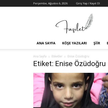
Perşembe, Ağustos 6, 2026
Giriş Yap / Kayıt Ol
Fazilet
Medya
Ajansı
ANA SAYFA
KÖŞE YAZILARI
ŞIIR
Ana Sayfa
Etiketler
Enise Özüdoğru
Etiket: Enise Özüdoğru