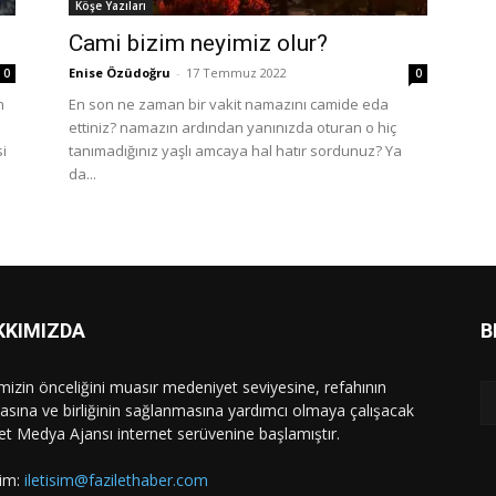
Köşe Yazıları
Cami bizim neyimiz olur?
Enise Özüdoğru
-
17 Temmuz 2022
0
0
n
En son ne zaman bir vakit namazını camide eda
ettiniz? namazın ardından yanınızda oturan o hiç
si
tanımadığınız yaşlı amcaya hal hatır sordunuz? Ya
da...
KKIMIZDA
B
mizin önceliğini muasır medeniyet seviyesine, refahının
asına ve birliğinin sağlanmasına yardımcı olmaya çalışacak
let Medya Ajansı internet serüvenine başlamıştır.
şim:
iletisim@fazilethaber.com