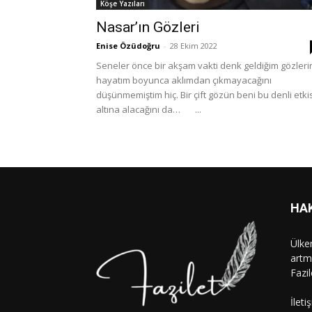
Köşe Yazıları
Nasar’ın Gözleri
Enise Özüdoğru
-
28 Ekim 2022
Seneler önce bir akşam vakti denk geldiğim gözleri
hayatım boyunca aklımdan çıkmayacağını
düşünmemiştim hiç. Bir çift gözün beni bu denli etki
altına alacağını da… ...
HA
Ülke
artm
Fazi
İleti