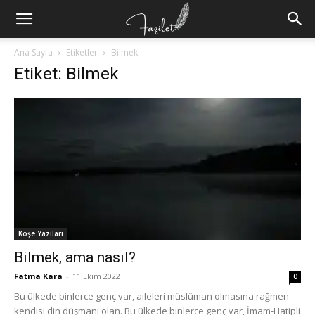
Ana Sayfa
Etiketler
Bilmek
Etiket: Bilmek
Köşe Yazıları
Bilmek, ama nasıl?
Fatma Kara
-
11 Ekim 2022
0
Bu ülkede binlerce genç var, aileleri müslüman olmasına rağmen
kendisi din düşmanı olan. Bu ülkede binlerce genç var, İmam-Hatipli